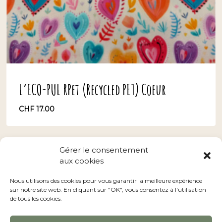
L’ECO-PUL RPet (Recycled PET) Coeur
CHF
17.00
CHF
17.00
Gérer le consentement
aux cookies
Conditions générales
–
Nos revendeurs
Nous utilisons des cookies pour vous garantir la meilleure expérience
sur notre site web. En cliquant sur "OK", vous consentez à l'utilisation
de tous les cookies.