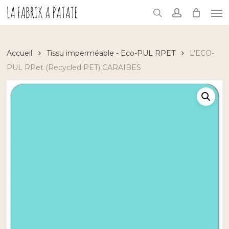
Skip
Me
to
search
account
main
content
Accueil
Tissu imperméable - Eco-PUL RPET
L’ECO-
PUL RPet (Recycled PET) CARAIBES