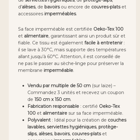
de
serviettes hygiéniques
, de
protège-slips
,
d’
alèses
, de
bavoirs
ou encore de
couvres-plats
et
accessoires
imperméables
.
Sa face imperméable est certifiée
Oeko-Tex 100
et
alimentaire
, garantissant ainsi un produit sûr et
fiable. Ce tissu est également
facile à entretenir
:
il se lave à 30°C, mais supporte des températures
allant jusqu’à 60°C. Attention, il est conseillé de
ne pas le passer au sèche-linge pour préserver la
membrane
imperméable
.
Vendu par multiple de 50 cm
(sur laize) –
Commandez 3 unités et recevez un coupon
de
150 cm x 150 cm
.
Fabrication responsable
: certifié
Oeko-Tex
100
et
alimentaire
sur sa face imperméable.
Polyvalent
: Idéal pour la création de
couches
lavables
,
serviettes hygiéniques
,
protège-
slips
,
alèses
,
bavoirs
,
couvres-plats
et