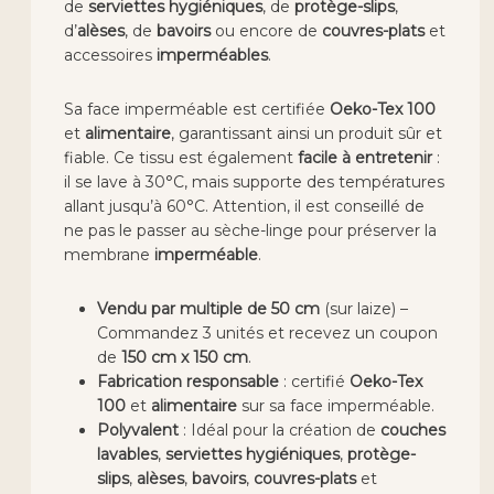
de
serviettes hygiéniques
, de
protège-slips
,
d’
alèses
, de
bavoirs
ou encore de
couvres-plats
et
accessoires
imperméables
.
Sa face imperméable est certifiée
Oeko-Tex 100
et
alimentaire
, garantissant ainsi un produit sûr et
fiable. Ce tissu est également
facile à entretenir
:
il se lave à 30°C, mais supporte des températures
allant jusqu’à 60°C. Attention, il est conseillé de
ne pas le passer au sèche-linge pour préserver la
membrane
imperméable
.
Vendu par multiple de 50 cm
(sur laize) –
Commandez 3 unités et recevez un coupon
de
150 cm x 150 cm
.
Fabrication responsable
: certifié
Oeko-Tex
100
et
alimentaire
sur sa face imperméable.
Polyvalent
: Idéal pour la création de
couches
lavables
,
serviettes hygiéniques
,
protège-
slips
,
alèses
,
bavoirs
,
couvres-plats
et