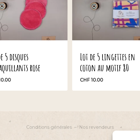
de 5 disques
Lot de 5 lingettes en
quillants rose
coton au motif 80
10.00
CHF
10.00
F
10.00
CHF
10.00
Conditions générales
–
Nos revendeurs