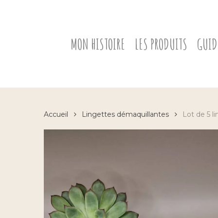
Skip
to
main
content
MON HISTOIRE
LES PRODUITS
GUID
Accueil
Lingettes démaquillantes
Lot de 5 l