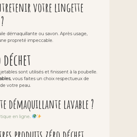
tretenir votre lingette
 ?
uile démaquillante ou savon. Après usage,
 une propreté impeccable.
o déchet
tables sont utilisés et finissent à la poubelle.
ables
, vous faites un choix respectueux de
de votre peau.
tte démaquillante lavable ?
tique en ligne
.
res produits zéro déchet