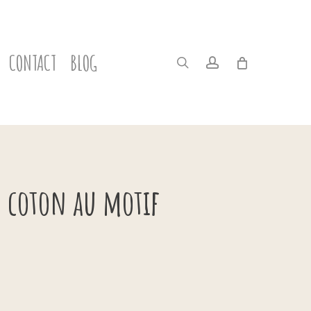
CONTACT
BLOG
search
account
n coton au motif