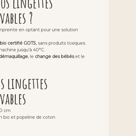
os lingettes
vables ?
mpreinte en optant pour une solution
bio certifié GOTS
, sans produits toxiques.
machine jusqu’à 40°C.
démaquillage
, le
change des bébés
et le
es lingettes
vables
10 cm
 bio et popeline de coton