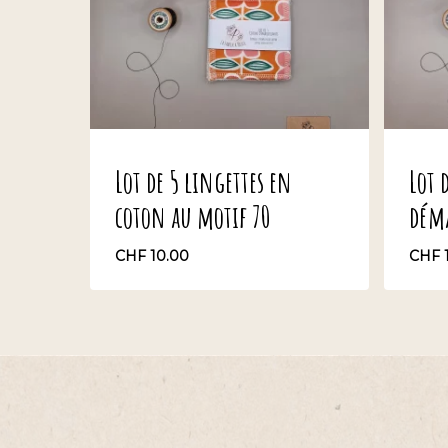
Lot de 5 lingettes en
Lot 
coton au motif 70
déma
CHF
10.00
CHF
CHF
10.00
CH