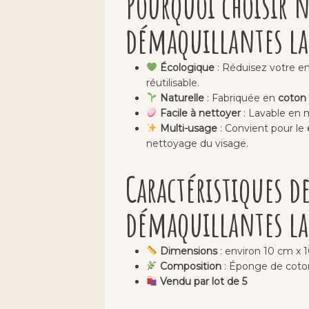
Pourquoi choisir n
démaquillantes la
Écologique
: Réduisez votre e
réutilisable.
Naturelle
: Fabriquée en
coton 
Facile à nettoyer
: Lavable en 
Multi-usage
: Convient pour le
nettoyage du visage.
Caractéristiques d
démaquillantes la
Dimensions
: environ 10 cm x 
Composition
: Éponge de coton
Vendu par lot de 5