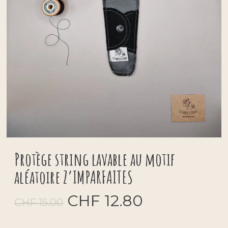
Protège string lavable au motif
aléatoire Z’IMPARFAITES
Le
Le
CHF
12.80
CHF
15.00
prix
prix