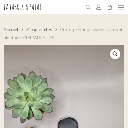
Skip
Me
to
search
account
main
content
Accueil
Z'imparfaites
Protège string lavable au motif
aléatoire Z’IMPARFAITES