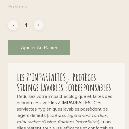
initial
actuel
En stock
était :
est :
CHF 15.00.
CHF 12.80.
Ajouter Au Panier
Les Z’IMPARFAITES : Protèges
Strings Lavables Écoresponsables
Réduisez votre impact écologique et faites des
économies avec
les Z’IMPARFAITES
! Ces
serviettes hygiéniques lavables possèdent de
légers défauts (
coutures légèrement tordues,
mini taches d’usine, finitions imparfaites
), mais
elles restent tout aussi efficaces et confortables.