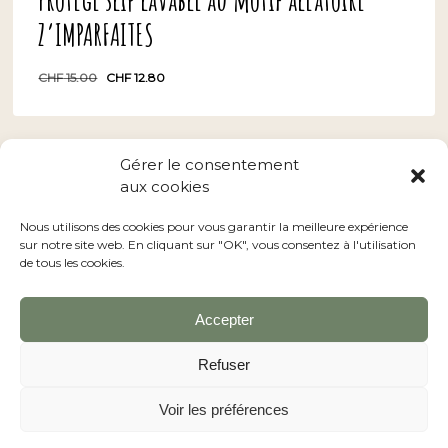
Z’IMPARFAITES
Le
Le
CHF
15.00
CHF
12.80
prix
prix
Le
12.80
Le
CHF
initial
actuel
Prix
Prix
était :
est :
Initial
Actuel
CHF 15.00.
CHF 12.80.
Était :
Est :
CHF 15.00.
CHF 12.80.
Gérer le consentement
aux cookies
Conditions générales
–
Nos revendeurs
Nous utilisons des cookies pour vous garantir la meilleure expérience
sur notre site web. En cliquant sur "OK", vous consentez à l'utilisation
de tous les cookies.
Accepter
facebook
instagram
Refuser
Voir les préférences
© 2026 LA FABRIK A PATATE Serviette menstruelle.