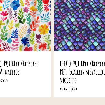
O-PUL RPet (Recycled
L’ECO-PUL RPet (Recycl
 Aquarelle
PET) écailles métalliq
violette
17.00
CHF
17.00
F
17.00
CHF
17.00