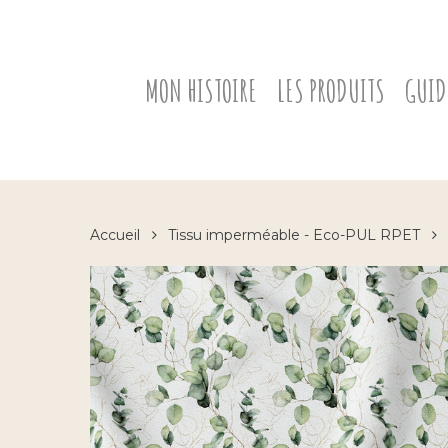
Skip
to
main
content
MON HISTOIRE
LES PRODUITS
GUID
Accueil
Tissu imperméable - Eco-PUL RPET