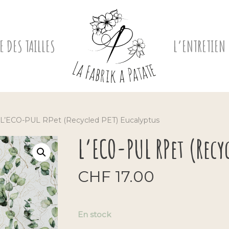
E DES TAILLES
L’ENTRETIEN
L’ECO-PUL RPet (Recycled PET) Eucalyptus
L’ECO-PUL RPet (Recy
CHF
17.00
En stock