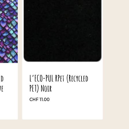
ed
L’ECO-PUL RPet (Recycled
ue
PET) Noir
CHF
11.00
CHF
11.00