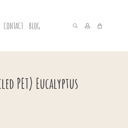
CONTACT
BLOG
search
account
cled PET) Eucalyptus