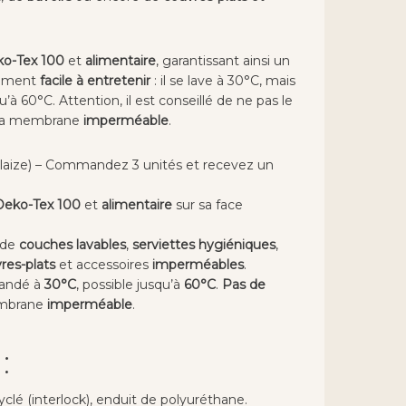
o-Tex 100
et
alimentaire
, garantissant ainsi un
alement
facile à entretenir
: il se lave à 30°C, mais
à 60°C. Attention, il est conseillé de ne pas le
r la membrane
imperméable
.
 laize) – Commandez 3 unités et recevez un
Oeko-Tex 100
et
alimentaire
sur sa face
n de
couches lavables
,
serviettes hygiéniques
,
res-plats
et accessoires
imperméables
.
andé à
30°C
, possible jusqu’à
60°C
.
Pas de
embrane
imperméable
.
 :
clé (interlock), enduit de polyuréthane.