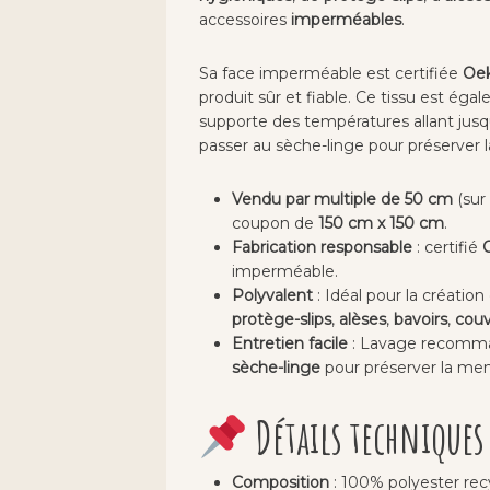
accessoires
imperméables
.
Sa face imperméable est certifiée
Oek
produit sûr et fiable. Ce tissu est ég
supporte des températures allant jusqu’
passer au sèche-linge pour préserve
Vendu par multiple de 50 cm
(sur
coupon de
150 cm x 150 cm
.
Fabrication responsable
: certifié
imperméable.
Polyvalent
: Idéal pour la créatio
protège-slips
,
alèses
,
bavoirs
,
couv
Entretien facile
: Lavage recomm
sèche-linge
pour préserver la m
Détails techniques
Composition
: 100% polyester recy