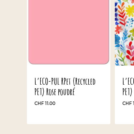
L’ECO-PUL RPet (Recycled
L’EC
PET) Rose poudré
PET)
CHF
11.00
CHF
CHF
11.00
CH