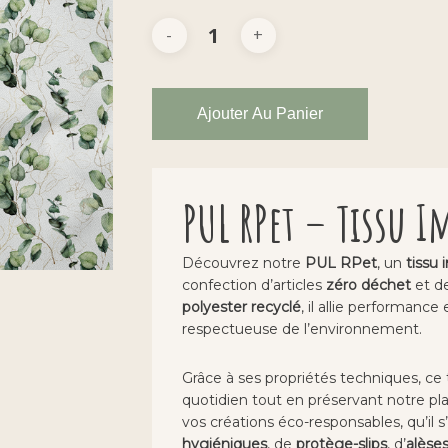
Ajouter Au Panier
PUL RPet – Tissu I
Découvrez notre
PUL RPet
, un
tissu
confection d’articles
zéro déchet
et de
polyester recyclé
, il allie performanc
respectueuse de l’environnement.
Grâce à ses propriétés techniques, ce t
quotidien tout en préservant notre pl
vos créations éco-responsables, qu’il 
hygiéniques
, de
protège-slips
, d’
alèse