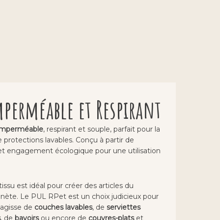
mperméable et Respirant
 imperméable
, respirant et souple, parfait pour la
 protections lavables. Conçu à partir de
e et engagement écologique pour une utilisation
issu est idéal pour créer des articles du
anète. Le PUL RPet est un choix judicieux pour
s’agisse de
couches lavables
, de
serviettes
s
, de
bavoirs
ou encore de
couvres-plats
et