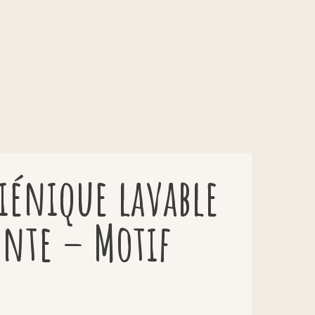
giénique lavable
ente – Motif