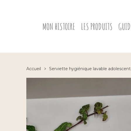
Skip
to
main
content
MON HISTOIRE
LES PRODUITS
GUID
Accueil
Serviette hygiénique lavable adolescen