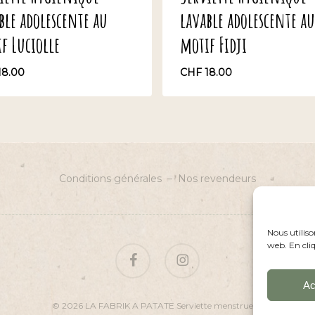
ble adolescente au
lavable adolescente au
f Luciolle
motif Fidji
18.00
CHF
18.00
F
18.00
CHF
18.00
Conditions générales
–
Nos revendeurs
Nous utiliso
web. En cliq
facebook
instagram
Ac
© 2026 LA FABRIK A PATATE Serviette menstruelle.