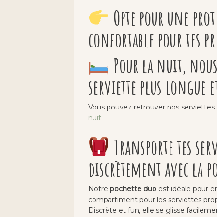
Opte pour une prot
confortable pour tes pr
Pour la nuit, no
serviette plus longue e
Vous pouvez retrouver nos serviettes nu
nuit
Transporte tes ser
discrètement avec la po
Notre
pochette duo
est idéale pour em
compartiment pour les serviettes prop
Discrète et fun, elle se glisse facileme