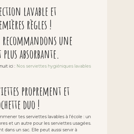
ection lavable et
emières règles !
us recommandons une
t plus absorbante.
it ici :
Nos serviettes hygiéniques lavables
viettes proprement et
chette duo !
mener tes serviettes lavables à l’école : un
res et un autre pour les serviettes usagées.
nt dans un sac. Elle peut aussi servir à