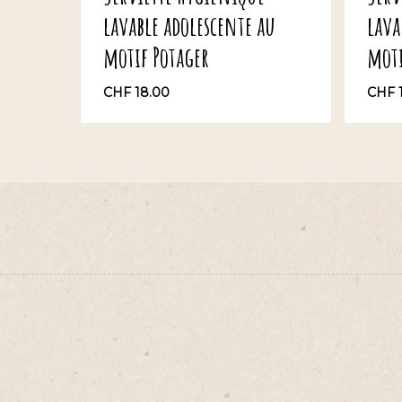
lavable adolescente au
lava
motif Potager
moti
CHF
18.00
CHF
CHF
18.00
CH