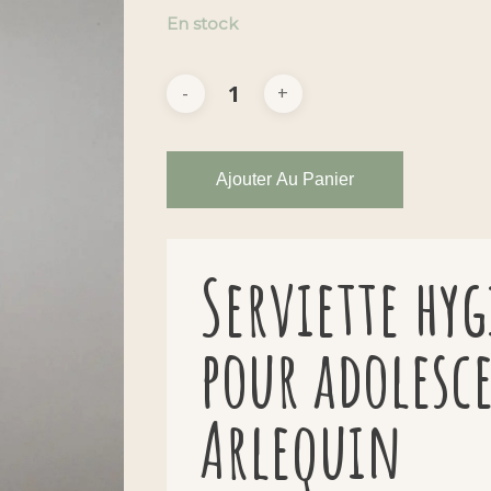
En stock
Ajouter Au Panier
Serviette hy
pour adolesc
Arlequin