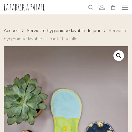
Skip
Me
to
search
account
main
content
Accueil
Serviette hygiénique lavable de jour
Serviette
hygiénique lavable au motif Luciolle