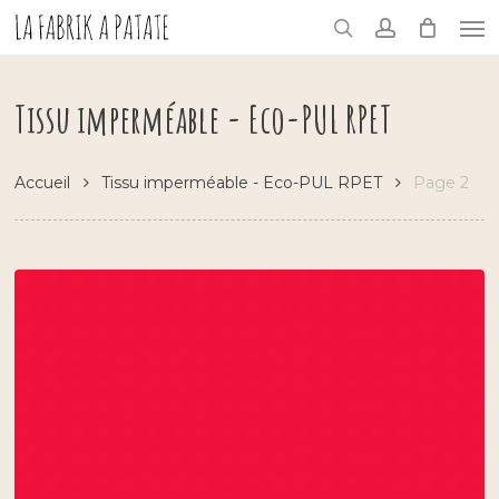
Skip
Me
to
search
account
main
content
Tissu imperméable - Eco-PUL RPET
Accueil
Tissu imperméable - Eco-PUL RPET
Page 2