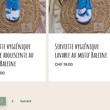
tte hygiénique
Serviette hygiénique
e adolescente au
lavable au motif Baleine
 Baleine
CHF
19.00
.00
8.00
CHF
19.00
1
2
Suivant