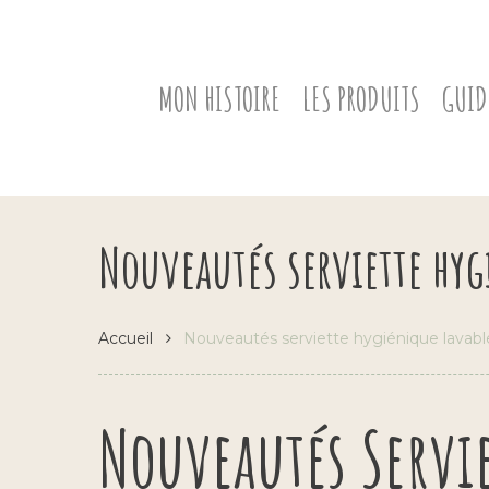
Skip
to
main
content
MON HISTOIRE
LES PRODUITS
GUID
Nouveautés serviette hyg
Accueil
Nouveautés serviette hygiénique lavabl
Nouveautés Servie