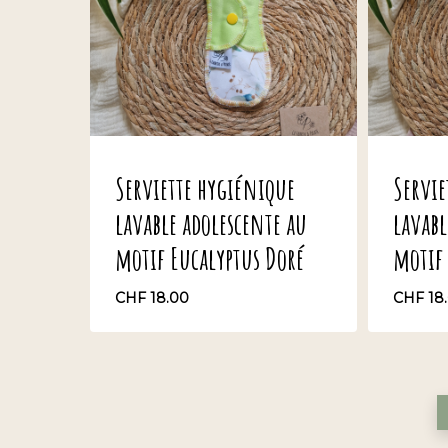
Serviette hygiénique
Servie
lavable adolescente au
lavabl
motif Eucalyptus Doré
motif
CHF
18.00
CHF
18
CHF
18.00
CHF
1