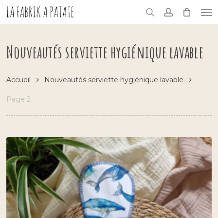
Skip
Me
to
search
account
main
content
Nouveautés serviette hygiénique lavable
Accueil
Nouveautés serviette hygiénique lavable
Page 2