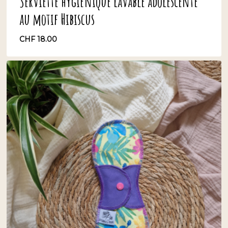
Serviette hygiénique lavable adolescente
au motif Hibiscus
CHF
18.00
CHF
18.00