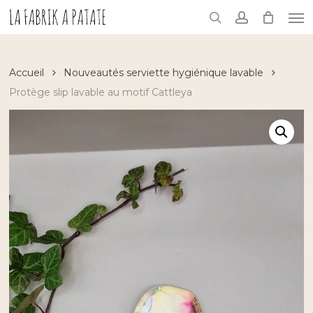
Skip
Me
to
search
account
main
content
Accueil
Nouveautés serviette hygiénique lavable
Protège slip lavable au motif Cattleya