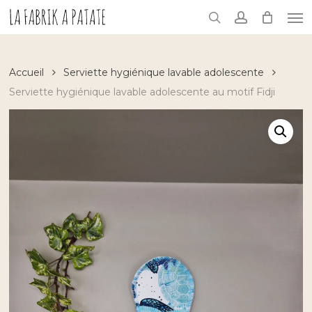
Skip
Me
to
search
account
main
content
Accueil
Serviette hygiénique lavable adolescente
Serviette hygiénique lavable adolescente au motif Fidji